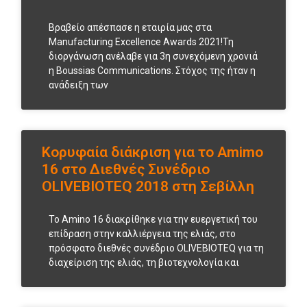
Βραβείο απέσπασε η εταιρία μας στα
Manufacturing Excellence Awards 2021!Τη
διοργάνωση ανέλαβε για 3η συνεχόμενη χρονιά
η Boussias Communications. Στόχος της ήταν η
ανάδειξη των
Κορυφαία διάκριση για το Amimo
16 στο Διεθνές Συνέδριο
ΟLIVEBIΟTEQ 2018 στη Σεβίλλη
Το Amino 16 διακρίθηκε για την ευεργετική του
επίδραση στην καλλιέργεια της ελιάς, στο
πρόσφατο διεθνές συνέδριο OLIVEBIOTEQ για τη
διαχείριση της ελιάς, τη βιοτεχνολογία και