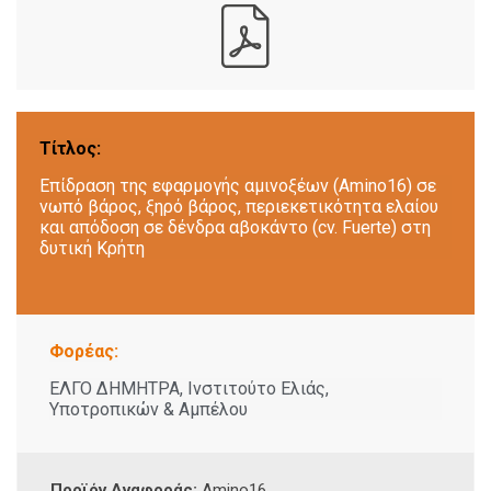
Τίτλος:
Επίδραση της εφαρμογής αμινοξέων (Amino16) σε
νωπό βάρος, ξηρό βάρος, περιεκετικότητα ελαίου
και απόδοση σε δένδρα αβοκάντο (cv. Fuerte) στη
δυτική Κρήτη
Φορέας:
ΕΛΓΟ ΔΗΜΗΤΡΑ, Ινστιτούτο Ελιάς,
Υποτροπικών & Αμπέλου
Προϊόν Αναφοράς:
Amino16