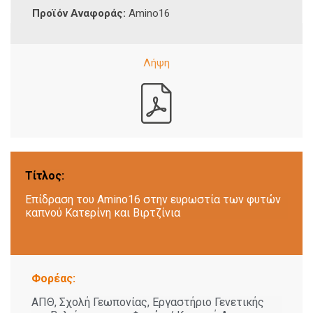
Προϊόν Αναφοράς:
Amino16
Τίτλος:
Επίδραση του Amino16 στην ευρωστία των φυτών
καπνού Κατερίνη και Βιρτζίνια
Φορέας:
ΑΠΘ, Σχολή Γεωπονίας, Εργαστήριο Γενετικής