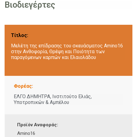
Βιοδιεγέρτες
Τίτλος:
Μελέτη της επίδρασης του σκευάσματος Αmino16
στην Ανθοφορία, Θρέψη και Ποιότητα των
παραγόμενων καρπών και Ελαιολάδου
Φορέας:
ΕΛΓΟ ΔΗΜΗΤΡΑ, Ινστιτούτο Ελιάς,
Υποτροπικών & Αμπέλου
Προϊόν Αναφοράς:
Amino16