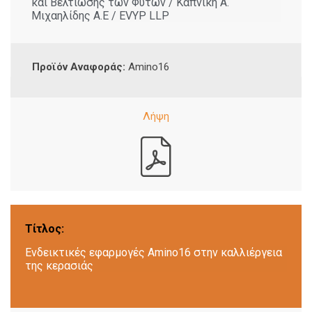
και Βελτίωσης των Φυτών / Καπνική Α.
Μιχαηλίδης Α.Ε / EVYP LLP
Προϊόν Αναφοράς:
Amino16
Τίτλος:
Ενδεικτικές εφαρμογές Amino16 στην καλλιέργεια
της κερασιάς