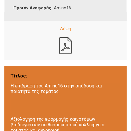
Προϊόν Αναφοράς:
Amino16
Τίτλος:
Η επίδραση του Amino16 στην απόδοση και
ποιότητα της τομάτας.
Αξιολόγηση της εφαρμογής καινοτόμων
βιοδιεγερτών σε θερμοκηπιακή καλλιέργεια
τομάτας και αγγουριού.