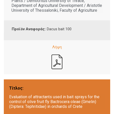
Plants / Democritus University of Thrace,
Department of Agricultural Development / Aristotle
University of Thessaloniki, Faculty of Agriculture
Προϊόν Αναφοράς:
Dacus bait 100
Τίτλος:
Evaluation of attractants used in bait sprays for the
control of olive fruit fly Bactrocera oleae (Gmelin)
(Diptera: Tephritidae) in orchards of Crete