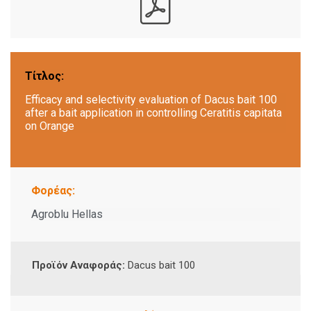
Τίτλος:
Efficacy and selectivity evaluation of Dacus bait 100
after a bait application in controlling Ceratitis capitata
on Orange
Φορέας:
Agroblu Hellas
Προϊόν Αναφοράς:
Dacus bait 100