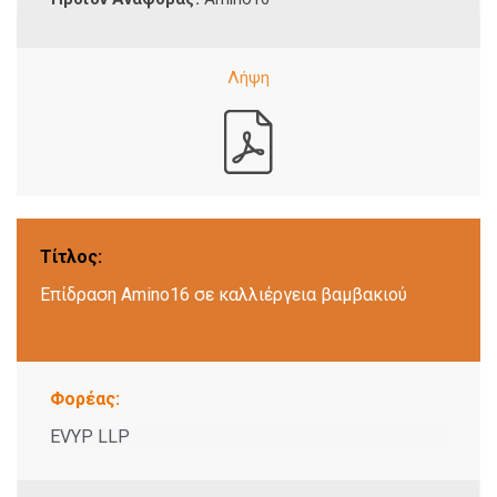
Τίτλος:
Επίδραση Amino16 σε καλλιέργεια βαμβακιού
Φορέας:
EVYP LLP