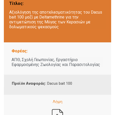
Τίτλος:
Αξιολόγηση της αποτελεσματικότητας του Dacus
bait 100 μαζί με Deltamethrine για την
αντιμετώπιση της Μύγας των Κερασιών με
δολωματικούς ψεκασμούς
Φορέας:
ΑΠΘ, Σχολή Γεωπονίας, Εργαστήριο
Εφαρμοσμένης Ζωολογίας και Παρασιτολογίας
Προϊόν Αναφοράς:
Dacus bait 100