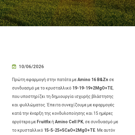
10/06/2026
Πρώτη εφαρμογή στην πατάτα με
Amino 16 B&Zn
σε
συνδυασμό με το κρυσταλλικό
19-19-19+2MgO+TE
,
που υποστηρίζει τη δημιουργία ισχυρής βλάστησης
και φυλλώματος. Έπειτα συνεχίζουμε με εφαρμογές
κατά την έναρξη της κονδυλοποίησης και 15 ημέρες
αργότερα με
Fruitfix
ή
Amino Cell PK
, σε συνδυασμό με
το κρυσταλλικό
15-5-25+5CaO+2MgO+TE
. Με αυτόν