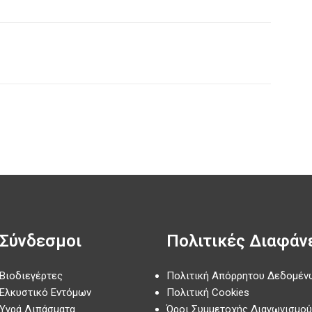
Σύνδεσμοι
Πολιτικές Διαφάν
Βιοδιεγέρτες
Πολιτική Απόρρητου Δεδομέν
Ελκυστικό Εντόμων
Πολιτική Cookies
Υγρά Λιπάσματα
Όροι Συμμετοχής Διαγωνισμού