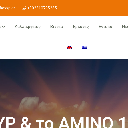
@evyp.gr
+302310795285
α
Καλλιέργειες
Βίντεο
Έρευνες
Έντυπα
Νέ
YP & το ΑΜΙΝΟ 1