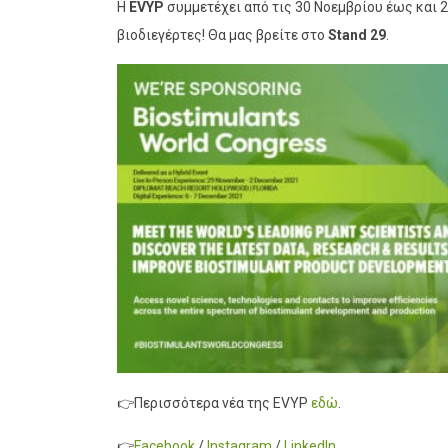
Η
EVYP
συμμετέχει από τις 30 Νοεμβρίου έως και 2
βιοδιεγέρτες! Θα μας βρείτε στο
Stand 29
.
👉Περισσότερα νέα της EVYP
εδώ
.
👉
Facebook
/
Instagram
/
LinkedIn