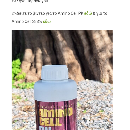
Έλληνα παραγωγού.
👉Δείτε το βίντεο για το Amino Cell PK
εδώ
& για το
Amino Cell Si 3%
εδώ