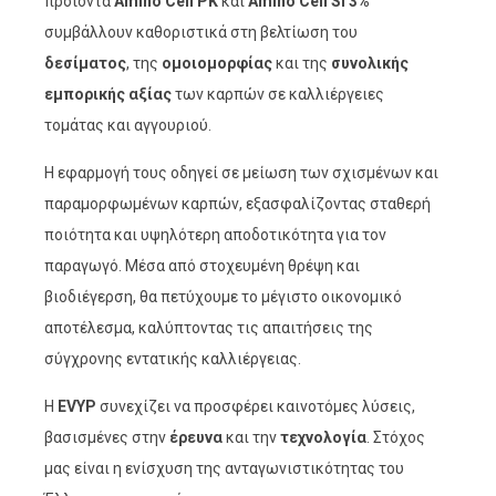
προϊόντα
Amino Cell PK
και
Amino Cell Si 3%
συμβάλλουν καθοριστικά στη βελτίωση του
δεσίματος
, της
ομοιομορφίας
και της
συνολικής
εμπορικής αξίας
των καρπών σε καλλιέργειες
τομάτας και αγγουριού.
Η εφαρμογή τους οδηγεί σε μείωση των σχισμένων και
παραμορφωμένων καρπών, εξασφαλίζοντας σταθερή
ποιότητα και υψηλότερη αποδοτικότητα για τον
παραγωγό. Μέσα από στοχευμένη θρέψη και
βιοδιέγερση, θα πετύχουμε το μέγιστο οικονομικό
αποτέλεσμα, καλύπτοντας τις απαιτήσεις της
σύγχρονης εντατικής καλλιέργειας.
Η
EVYP
συνεχίζει να προσφέρει καινοτόμες λύσεις,
βασισμένες στην
έρευνα
και την
τεχνολογία
. Στόχος
μας είναι η ενίσχυση της ανταγωνιστικότητας του