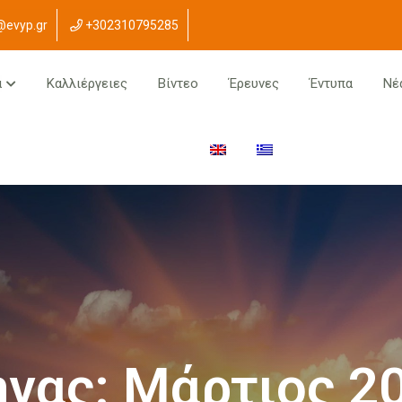
@evyp.gr
+302310795285
α
Καλλιέργειες
Βίντεο
Έρευνες
Έντυπα
Νέ
νας:
Μάρτιος 2