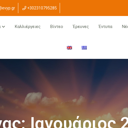
@evyp.gr
+302310795285
α
Καλλιέργειες
Βίντεο
Έρευνες
Έντυπα
Νέ
ας:
Ιανουάριος 