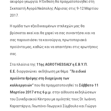
αειφόρο γεωργία. Η Έκθεση θα πραγματοποιηθεί στη
Σκεπαστή Αγορά Νεάπολης Λάρισας στις 9-12 Μαρτίου
2017.
Η ομάδα των εξειδικευμένων στελεχών μας θα
βρίσκεται εκεί και θα χαρεί να σας συναντήσει και να
σας παρουσιάσει τα καινούργια, πρωτοποριακά
προϊόντα μας, καθώς και να απαντήσει στις ερωτήσεις
σας.
Στα πλαίσια της
11ης AGROTHESSALY η Ε.Β.Υ.Π.
Ε.Ε.
διοργανώνει εκδήλωση με θέμα
“Τα ειδικά
προϊόντα θρέψης στη διαχείριση των
καλλιεργειών”
που θα πραγματοποιηθεί το
Σάββατο 11
Μαρτίου 2017 στις 6 μ.μ.
στην αίθουσα εκδηλώσεων
του Συνεδριακού Κέντρου με ομιλητές τους Dr. Ιωάννη
Καραστέργιο, Γεωπόνο-Γεωργικό Σύμβουλο και Γιώργο